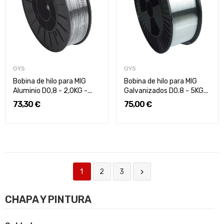
GYS
GYS
Bobina de hilo para MIG
Bobina de hilo para MIG
Aluminio D0,8 - 2,0KG -...
Galvanizados D0.8 - 5KG...
73,30 €
75,00 €
1
2
3

CHAPA Y PINTURA