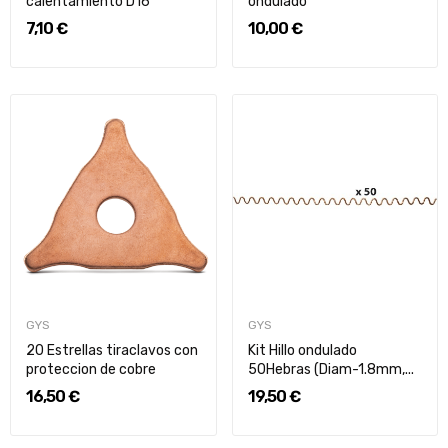
calentamiento D16
ondulado
7,10 €
10,00 €
GYS
GYS
20 Estrellas tiraclavos con
Kit Hillo ondulado
proteccion de cobre
50Hebras (Diam-1.8mm,...
16,50 €
19,50 €