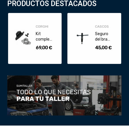
PRODUCTOS DESTACADOS
CORGHI
CASCOS
Kit
Seguro
completo
del brazo
Uña de
elevador
69,00 €
45,00 €
nylon
de
UNIVERSAL
elevadores
para eje
Cascos...
de...