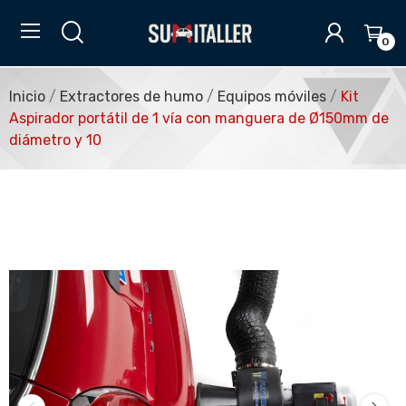
0
Inicio
Extractores de humo
Equipos móviles
Kit
Aspirador portátil de 1 vía con manguera de Ø150mm de
diámetro y 10