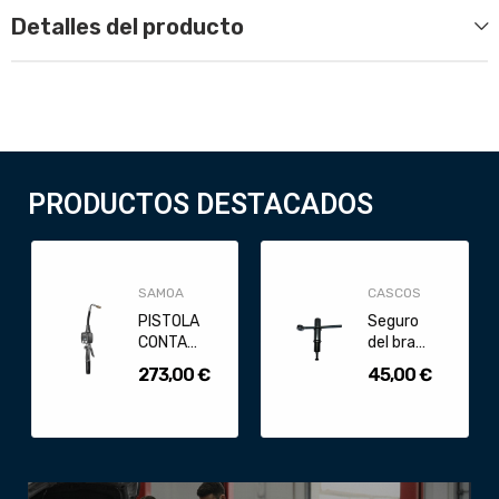
Detalles del producto
PRODUCTOS DESTACADOS
SAMOA
CASCOS
PISTOLA
Seguro
CONTADORA
del brazo
DIGITAL
elevador
273,00 €
45,00 €
EC30, 30
de
L/MIN,...
elevadores
Cascos...